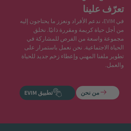
تعرّف علينا
في EVIM، ندعم الأفراد ونعزز ما يحتاجون إليه
من أجل حياة كريمة ومقررة ذاتيًا. نخلق
مجموعة واسعة من الفرص للمشاركة في
الحياة الاجتماعية. نحن نعمل باستمرار على
تطوير ملفنا المهني وإعطاء زخم جديد للحياة
والعمل.
من نحن
تطبيق EVIM