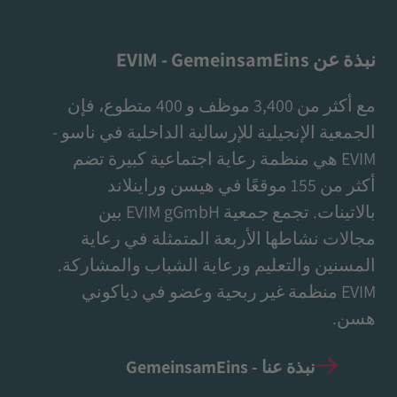
نبذة عن EVIM - GemeinsamEins
مع أكثر من 3,400 موظف و 400 متطوع، فإن
الجمعية الإنجيلية للإرسالية الداخلية في ناسو -
EVIM هي منظمة رعاية اجتماعية كبيرة تضم
أكثر من 155 موقعًا في هيسن وراينلاند
بالاتينات. تجمع جمعية EVIM gGmbH بين
مجالات نشاطها الأربعة المتمثلة في رعاية
المسنين والتعليم ورعاية الشباب والمشاركة.
EVIM منظمة غير ربحية وعضو في دياكوني
هسن.
نبذة عنا - GemeinsamEins