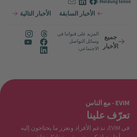
Meldung teilen :
الأخبار السابقة
الأخبار التالية
المزيد على قنواتنا في
جميع
وسائل التواصل
الأخبار
الاجتماعي:
EVIM - مع الناس
تعرّف علينا
في EVIM، ندعم الأفراد ونعزز ما يحتاجون إليه
من أجل حياة كريمة ومقررة ذاتيًا. نخلق