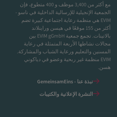
مع أكثر من 3,400 موظف و 400 متطوع، فإن
الجمعية الإنجيلية للإرسالية الداخلية في ناسو -
EVIM هي منظمة رعاية اجتماعية كبيرة تضم
أكثر من 155 موقعًا في هيسن وراينلاند
بالاتينات. تجمع جمعية EVIM gGmbH بين
مجالات نشاطها الأربعة المتمثلة في رعاية
المسنين والتعليم ورعاية الشباب والمشاركة.
EVIM منظمة غير ربحية وعضو في دياكوني
هسن.
نبذة عنا - GemeinsamEins
النشرة الإعلانية والكتيبات