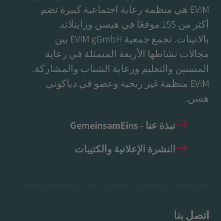
EVIM هي منظمة رعاية اجتماعية كبيرة تضم
أكثر من 155 موقعًا في هيسن وراينلاند
بالاتينات. تجمع جمعية EVIM gGmbH بين
مجالات نشاطها الأربعة المتمثلة في رعاية
المسنين والتعليم ورعاية الشباب والمشاركة.
EVIM منظمة غير ربحية وعضو في دياكوني
هسن.
نبذة عنا - GemeinsamEins
النشرة الإعلانية والكتيبات
اتصل بنا