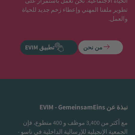
الحياة الاجتماعية. نحن نعمل باستمرار على
تطوير ملفنا المهني وإعطاء زخم جديد للحياة
والعمل.
من نحن
تطبيق EVIM
نبذة عن EVIM - GemeinsamEins
مع أكثر من 3,400 موظف و 400 متطوع، فإن
الجمعية الإنجيلية للإرسالية الداخلية في ناسو -