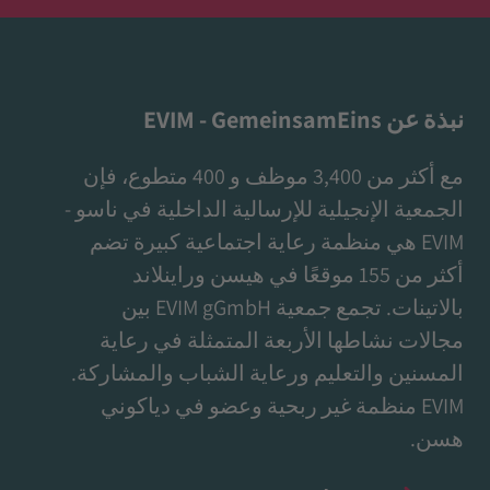
نبذة عن EVIM - GemeinsamEins
مع أكثر من 3,400 موظف و 400 متطوع، فإن
الجمعية الإنجيلية للإرسالية الداخلية في ناسو -
EVIM هي منظمة رعاية اجتماعية كبيرة تضم
أكثر من 155 موقعًا في هيسن وراينلاند
بالاتينات. تجمع جمعية EVIM gGmbH بين
مجالات نشاطها الأربعة المتمثلة في رعاية
المسنين والتعليم ورعاية الشباب والمشاركة.
EVIM منظمة غير ربحية وعضو في دياكوني
هسن.