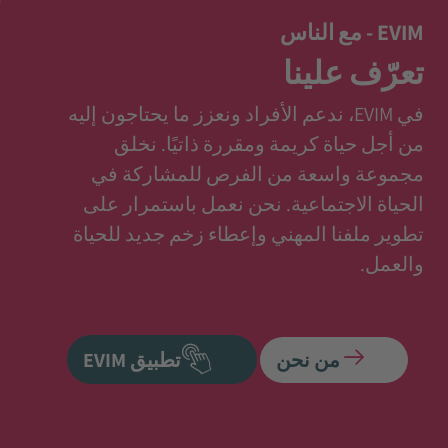
EVIM - مع الناس
تعرّف علينا
في EVIM، ندعم الأفراد ونعزز ما يحتاجون إليه
من أجل حياة كريمة ومقررة ذاتيًا. نخلق
مجموعة واسعة من الفرص للمشاركة في
الحياة الاجتماعية. نحن نعمل باستمرار على
تطوير ملفنا المهني وإعطاء زخم جديد للحياة
والعمل.
من نحن
تطبيق EVIM