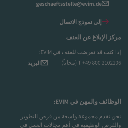
geschaeftsstelle@evim.de
إلى نموذج الاتصال
مركز الإبلاغ عن العنف
إذا كنت قد تعرضت للعنف في EVIM:
+49 800 2102106
T
(مجاناً)
البريد
الوظائف والمهن في EVIM:
نحن نقدم مجموعة واسعة من فرص التطوير
والفرص الوظيفية في أهم مجالات العمل في