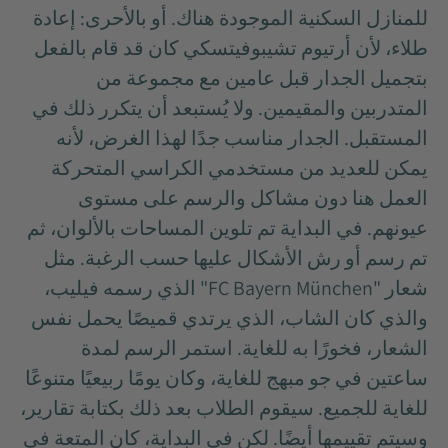
للمنازل السكنية الموجودة هناك. أو بالأحرى: إعادة
طلاء، لأن أرتيوم تشيبوفيتسكي كان قد قام بالفعل
بتجميل الجدار قبل عامين مع مجموعة من
المتدربين والمقيمين. ولا يُستبعد أن يتكرر ذلك في
المستقبل. الجدار مناسب جدًا لهذا الغرض، لأنه
يمكن للعديد من مستخدمي الكراسي المتحركة
العمل هنا دون مشاكل والرسم على مستوى
عيونهم. في البداية تم تلوين المساحات بالألوان، ثم
تم رسم أو رش الأشكال عليها حسب الرغبة. مثل
شعار "FC Bayern München" الذي رسمه فيليب،
والذي كان الشاب، الذي يرتدي قميصًا يحمل نفس
الشعار، فخورًا به للغاية. استمر الرسم لمدة
ساعتين في جو مبهج للغاية، وكان يومًا ربيعيًا متنوعًا
للغاية للجميع. سيقوم الطلاب بعد ذلك بكتابة تقارير،
وسيتم تقييمها أيضًا. لكن في البداية، كان المتعة في