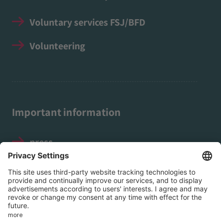
Voluntary services FSJ/BFD
Volunteering
Important information
press
Legal notice
Data protection
Social Media Guidelines