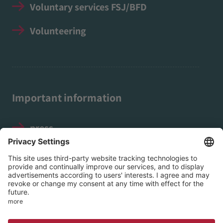
Voluntary services FSJ/BFD
Volunteering
Important information
press
Legal notice
Data protection
Social Media Guidelines