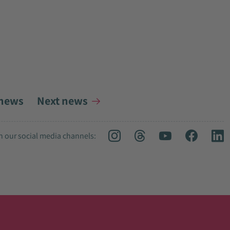
 news
Next news
 our social media channels: