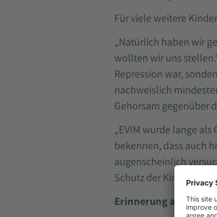
Für viele weitere Kind
„Natürlich haben wir ge
wollten wir uns stellen
Repression war, sonder
nachweislich mindesten
Gehorsam gegenüber de
„EVIM wurde lange als O
bekennen, dass auch hi
augenscheinlich versuc
Schutz der Kinder geopf
Erinnerung als Auftra