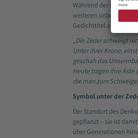
Während der Feierstund
weiteren unbekannten K
Gedichttitel als Leitmo
„Die Zeder schweigt nic
Unter ihrer Krone, eins
geschah das Unnennba
Heute tragen ihre Äste 
die man zum Schweigen
Symbol unter der Zed
Der Standort des Denko
gepflanzt – sie ist dami
über Generationen hinw