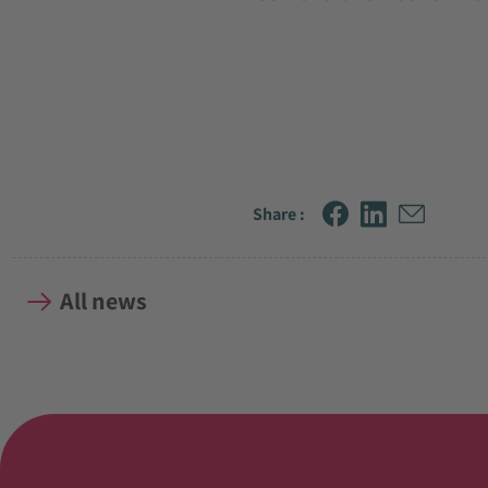
Share :
All news