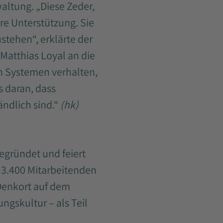
altung. „Diese Zeder,
re Unterstützung. Sie
stehen“, erklärte der
Matthias Loyal an die
en Systemen verhalten,
ns daran, dass
ndlich sind.“
(hk)
egründet und feiert
r 3.400 Mitarbeitenden
 Denkort auf dem
ngskultur – als Teil