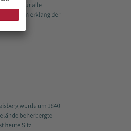
fer und für alle
 Rezitation erklang der
Geisberg wurde um 1840
s Gelände beherbergte
t heute Sitz