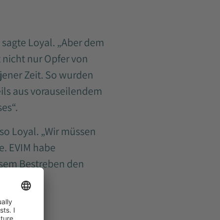
“ sagte Loyal. „Aber dem
t nicht nur Opfer von
jener Zeit. So wurden
eils aus vorauseilendem
es“.
 so Loyal. „Wir müssen
e. EVIM habe
iesem Bestreben den