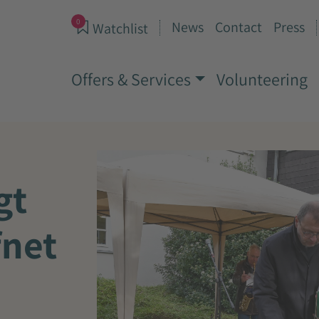
0
News
Contact
Press
Watchlist
Offers & Services
Volunteering
gt
fnet