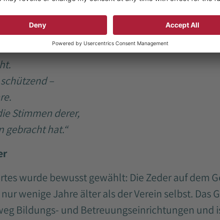
e wurden Kerzen für die namentlich bekannten Op
inder entzündet und Rosen niedergelegt. In einer
tiv zum Denkort:
ht.
t schützend –
re.
die Stimmen derer,
 gebracht hat.“
er
rtes wurde bewusst gewählt: Die Zeder auf dem 
t nur wenige Jahre älter als der Verein selbst. Da
eg Bildungs- und Betreuungseinrichtungen und is