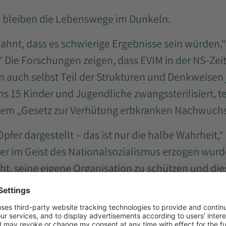
er bleiben die Lebenswege im Dunkeln.
ahnt, dass es schwierige Ergebnisse sein würden,
.“ Die Forschungen zeigen, dass EVIM in der NS-Zei
n auch selbst Teil der Strukturen und Denkweisen 
s 15 Kinder und Jugendliche zwangssterilisiert, t
m „Gesetz zur Verhütung erbkranken Nachwuchs
pfer dargestellt – das ist nur die halbe Wahrheit,“
er im Geist des Nationalsozialismus erzogen wurd
ht, seine eigene Organisation zu schützen und d
ert.“
g