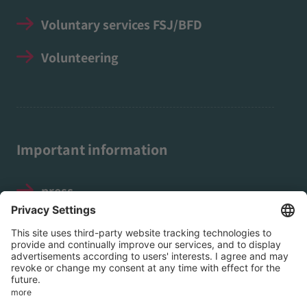
Voluntary services FSJ/BFD
Volunteering
Important information
press
Legal notice
Data protection
Social Media Guidelines