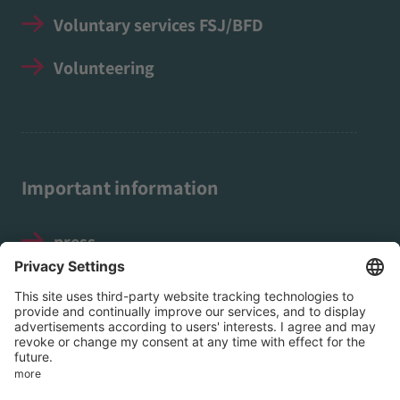
Voluntary services FSJ/BFD
Volunteering
Important information
press
Legal notice
Data protection
Social Media Guidelines