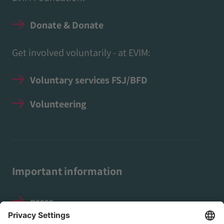
Donate & Donate
Get involved voluntarily - at EVIM:
Voluntary services FSJ/BFD
Volunteering
Important information
press