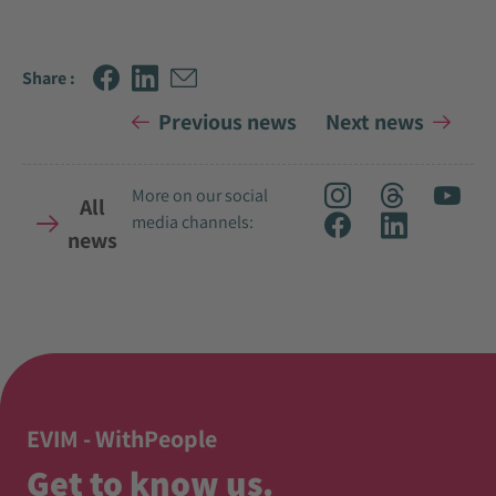
Share :
Previous news
Next news
More on our social
All
media channels:
news
EVIM - WithPeople
Get to know us.