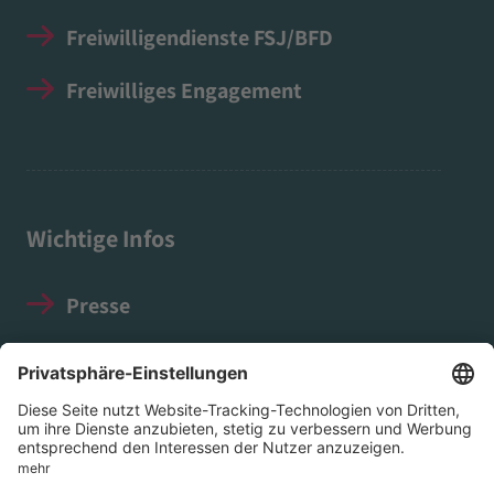
Freiwilligendienste FSJ/BFD
Freiwilliges Engagement
Wichtige Infos
Presse
Impressum
Datenschutz
Social Media Guidelines