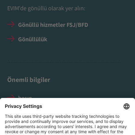
EVIM'de gönüllü olarak yer alın:
Gönüllü hizmetler FSJ/BFD
Gönüllülük
Önemli bilgiler
basın
Yasal Uyarı
Veri koruma