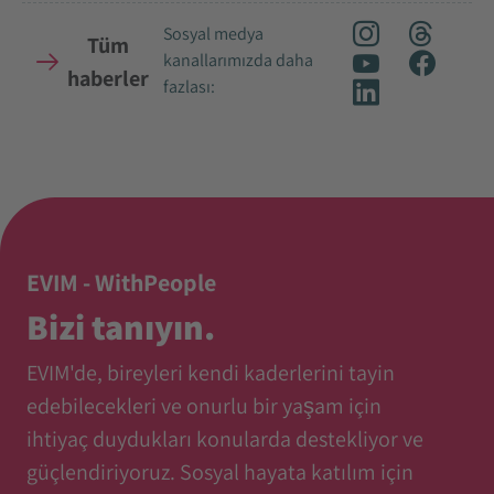
Sosyal medya
Tüm
kanallarımızda daha
haberler
fazlası:
EVIM - WithPeople
Bizi tanıyın.
EVIM'de, bireyleri kendi kaderlerini tayin
edebilecekleri ve onurlu bir yaşam için
ihtiyaç duydukları konularda destekliyor ve
güçlendiriyoruz. Sosyal hayata katılım için