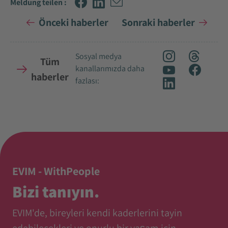
Meldung teilen :
Önceki haberler
Sonraki haberler
Sosyal medya
Tüm
kanallarımızda daha
haberler
fazlası:
EVIM - WithPeople
Bizi tanıyın.
EVIM'de, bireyleri kendi kaderlerini tayin
edebilecekleri ve onurlu bir yaşam için