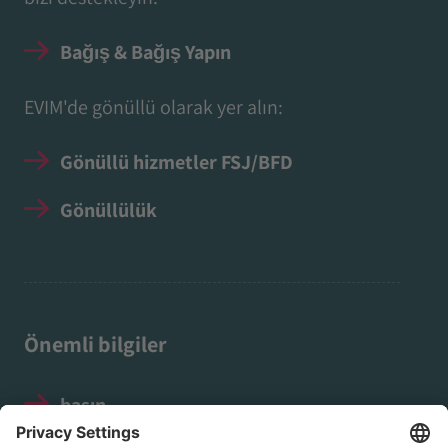
Bağış & Bağış Yapın
EVIM'de gönüllü olarak yer alın:
Gönüllü hizmetler FSJ/BFD
Gönüllülük
Önemli bilgiler
basın