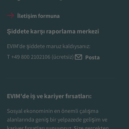
İletişim formuna
Şiddete karşı raporlama merkezi
EVIM'de şiddete maruz kaldıysanız:
T
+49 800 2102106
(ücretsiz)
Posta
EVIM'de iş ve kariyer fırsatları:
Sosyal ekonominin en önemli çalışma
alanlarında geniş bir yelpazede gelişim ve
kariyer fırsatları sunuyoruz. Size gerçekten