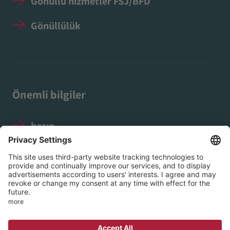
Gönüllü hizmetler FSJ/BFD
Gönüllülük
Önemli bilgiler
basın
Yasal Uyarı
Veri koruma
Sosyal Medya Kuralları
© 2026 EVIM – Nassau’daki Protestan İç