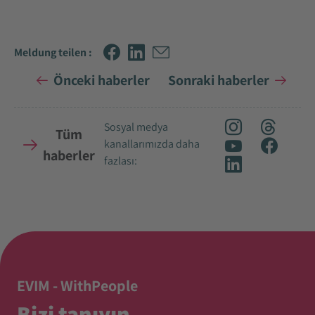
Meldung teilen :
Önceki haberler
Sonraki haberler
Sosyal medya
Tüm
kanallarımızda daha
haberler
fazlası:
EVIM - WithPeople
Bizi tanıyın.