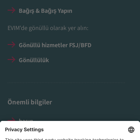
Bağış & Bağış Yapın
EVIM'de gönüllü olarak yer alın:
Gönüllü hizmetler FSJ/BFD
Gönüllülük
Önemli bilgiler
basın
Yasal Uyarı