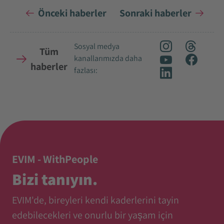
Önceki haberler
Sonraki haberler
Sosyal medya
Tüm
kanallarımızda daha
haberler
fazlası:
EVIM - WithPeople
Bizi tanıyın.
EVIM'de, bireyleri kendi kaderlerini tayin
edebilecekleri ve onurlu bir yaşam için