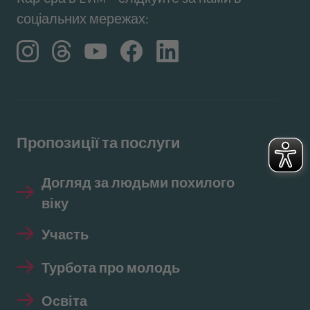
соціальних мережах:
Пропозиції та послуги
Догляд за людьми похилого
віку
Участь
Турбота про молодь
Освіта