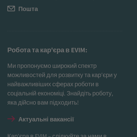
Пошта
Робота та кар'єра в EVIM:
Ми пропонуємо широкий спектр
можливостей для розвитку та кар'єри у
найважливіших сферах роботи в
соціальній економіці. Знайдіть роботу,
яка дійсно вам підходить!
Актуальні вакансії
Кар'єра в EVIM – слідкуйте за нами в