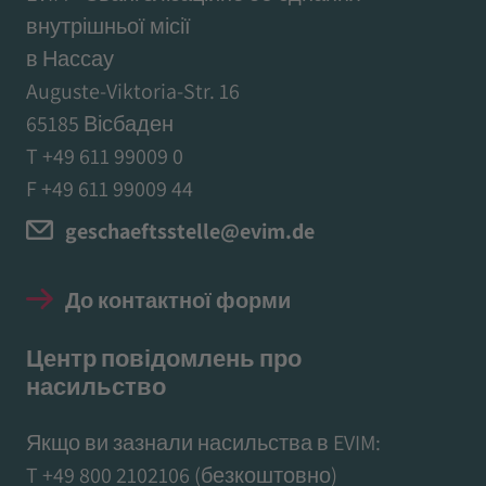
внутрішньої місії
в Нассау
Auguste-Viktoria-Str. 16
65185 Вісбаден
T +49 611 99009 0
F +49 611 99009 44
geschaeftsstelle@evim.de
До контактної форми
Центр повідомлень про
насильство
Якщо ви зазнали насильства в EVIM:
T
+49 800 2102106
(безкоштовно)