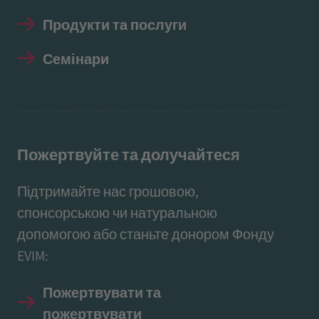
Продукти та послуги
Семінари
Пожертвуйте та долучайтеся
Підтримайте нас грошовою,
спонсорською чи натуральною
допомогою або станьте донором Фонду
EVIM:
Пожертвувати та
пожертвувати