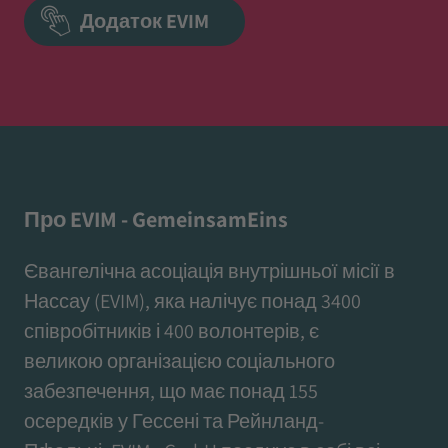
Додаток EVIM
Про EVIM - GemeinsamEins
Євангелічна асоціація внутрішньої місії в
Нассау (EVIM), яка налічує понад 3400
співробітників і 400 волонтерів, є
великою організацією соціального
забезпечення, що має понад 155
осередків у Гессені та Рейнланд-