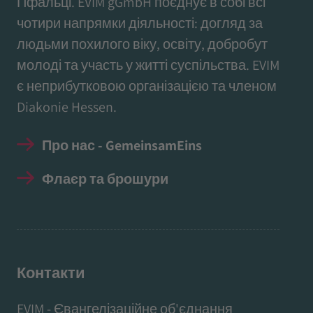
Пфальці. EVIM gGmbH поєднує в собі всі
чотири напрямки діяльності: догляд за
людьми похилого віку, освіту, добробут
молоді та участь у житті суспільства. EVIM
є неприбутковою організацією та членом
Diakonie Hessen.
Про нас - GemeinsamEins
Флаєр та брошури
Контакти
EVIM - Євангелізаційне об'єднання