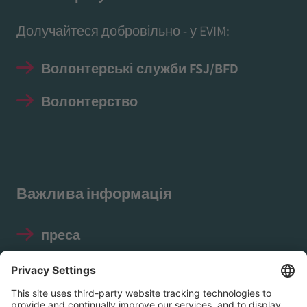
Долучайтеся добровільно - у EVIM:
Волонтерські служби FSJ/BFD
Волонтерство
Важлива інформація
преса
Відбиток
Захист даних