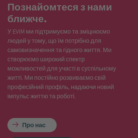
Познайомтеся з нами
ближче.
У EVIM ми підтримуємо та зміцнюємо
людей у тому, що їм потрібно для
самовизначення та гідного життя. Ми
створюємо широкий спектр
можливостей для участі в суспільному
житті. Ми постійно розвиваємо свій
професійний профіль, надаючи новий
імпульс життю та роботі.
Про нас