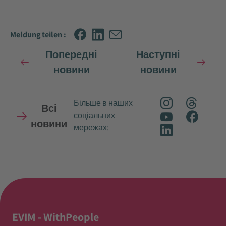
Meldung teilen :
Попередні
Наступні
новини
новини
Більше в наших
Всі
соціальних
новини
мережах:
EVIM - WithPeople