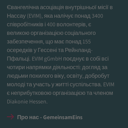
Євангелічна асоціація внутрішньої місії в
Нассау (EVIM), яка налічує понад 3400
співробітників і 400 волонтерів, є
великою організацією соціального
забезпечення, що має понад 155
осередків у Гессені та Рейнланд-
Пфальці. EVIM gGmbH поєднує в собі всі
чотири напрямки діяльності: догляд за
людьми похилого віку, освіту, добробут
молоді та участь у житті суспільства. EVIM
є неприбутковою організацією та членом
Diakonie Hessen.
Про нас - GemeinsamEins