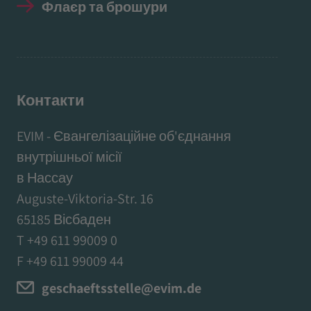
Флаєр та брошури
Контакти
EVIM - Євангелізаційне об'єднання
внутрішньої місії
в Нассау
Auguste-Viktoria-Str. 16
65185 Вісбаден
T +49 611 99009 0
F +49 611 99009 44
geschaeftsstelle@evim.de