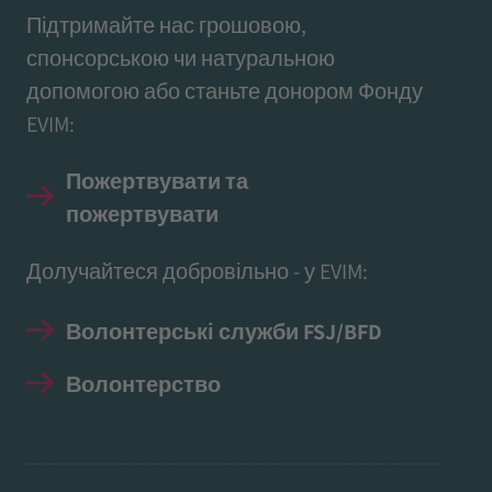
Підтримайте нас грошовою,
спонсорською чи натуральною
допомогою або станьте донором Фонду
EVIM:
Пожертвувати та
пожертвувати
Долучайтеся добровільно - у EVIM:
Волонтерські служби FSJ/BFD
Волонтерство