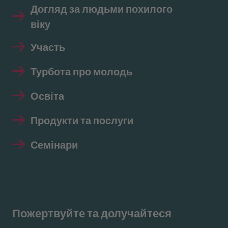
Догляд за людьми похилого
віку
Участь
Турбота про молодь
Освіта
Продукти та послуги
Семінари
Пожертвуйте та долучайтеся