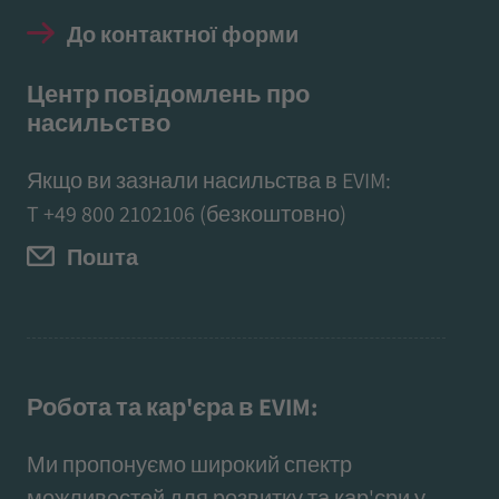
До контактної форми
Центр повідомлень про
насильство
Якщо ви зазнали насильства в EVIM:
T
+49 800 2102106
(безкоштовно)
Пошта
Робота та кар'єра в EVIM:
Ми пропонуємо широкий спектр
можливостей для розвитку та кар'єри у