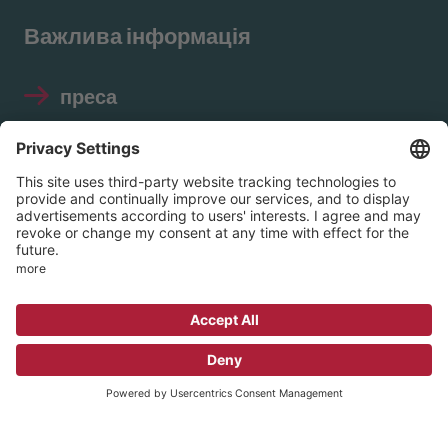
Важлива інформація
преса
Відбиток
Захист даних
Правила використання
соціальних мереж
© 2026 EVIM – Протестантське об'єднання
внутрішньої місії в Нассау