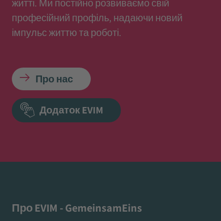
житті. Ми постійно розвиваємо свій
професійний профіль, надаючи новий
імпульс життю та роботі.
Про нас
Додаток EVIM
Про EVIM - GemeinsamEins