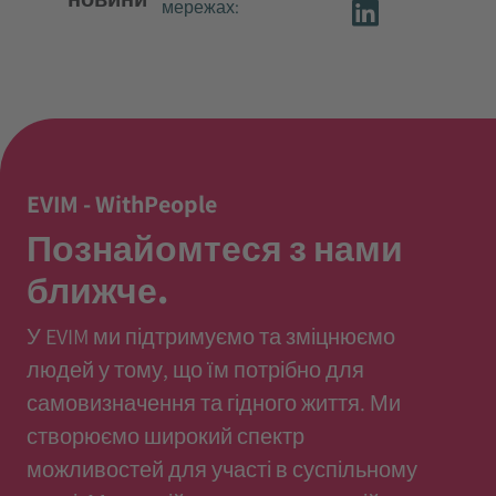
мережах:
EVIM - WithPeople
Познайомтеся з нами
ближче.
У EVIM ми підтримуємо та зміцнюємо
людей у тому, що їм потрібно для
самовизначення та гідного життя. Ми
створюємо широкий спектр
можливостей для участі в суспільному