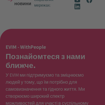
новини
мережах:
EVIM - WithPeople
Познайомтеся з нами
ближче.
У EVIM ми підтримуємо та зміцнюємо
людей у тому, що їм потрібно для
самовизначення та гідного життя. Ми
створюємо широкий спектр
можливостей для участі в суспільному