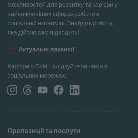
можливостей для розвитку та кар'єри у
найважливіших сферах роботи в
соціальній економіці. Знайдіть роботу,
яка дійсно вам підходить!
Актуальні вакансії
Кар'єра в EVIM – слідкуйте за нами в
соціальних мережах:
Пропозиції та послуги