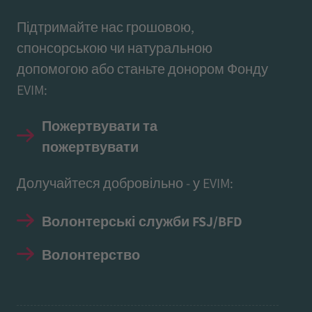
Підтримайте нас грошовою,
спонсорською чи натуральною
допомогою або станьте донором Фонду
EVIM:
Пожертвувати та
пожертвувати
Долучайтеся добровільно - у EVIM:
Волонтерські служби FSJ/BFD
Волонтерство