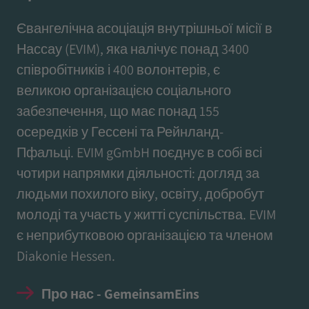
Євангелічна асоціація внутрішньої місії в
Нассау (EVIM), яка налічує понад 3400
співробітників і 400 волонтерів, є
великою організацією соціального
забезпечення, що має понад 155
осередків у Гессені та Рейнланд-
Пфальці. EVIM gGmbH поєднує в собі всі
чотири напрямки діяльності: догляд за
людьми похилого віку, освіту, добробут
молоді та участь у житті суспільства. EVIM
є неприбутковою організацією та членом
Diakonie Hessen.
Про нас - GemeinsamEins