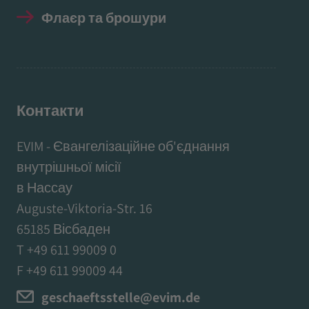
Флаєр та брошури
Контакти
EVIM - Євангелізаційне об'єднання
внутрішньої місії
в Нассау
Auguste-Viktoria-Str. 16
65185 Вісбаден
T +49 611 99009 0
F +49 611 99009 44
geschaeftsstelle@evim.de