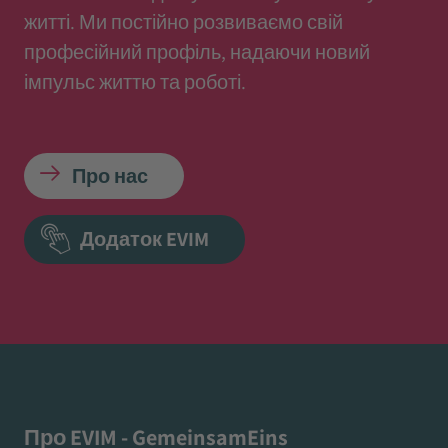
житті. Ми постійно розвиваємо свій
професійний профіль, надаючи новий
імпульс життю та роботі.
Про нас
Додаток EVIM
Про EVIM - GemeinsamEins