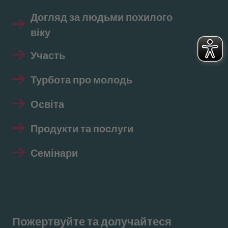
Догляд за людьми похилого
віку
Участь
Турбота про молодь
Освіта
Продукти та послуги
Семінари
Пожертвуйте та долучайтеся