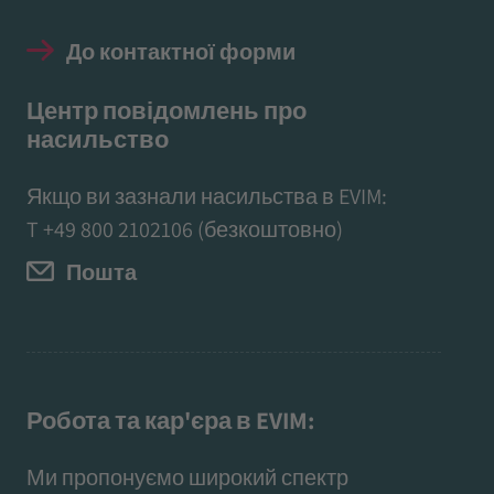
До контактної форми
Центр повідомлень про
насильство
Якщо ви зазнали насильства в EVIM:
T
+49 800 2102106
(безкоштовно)
Пошта
Робота та кар'єра в EVIM:
Ми пропонуємо широкий спектр