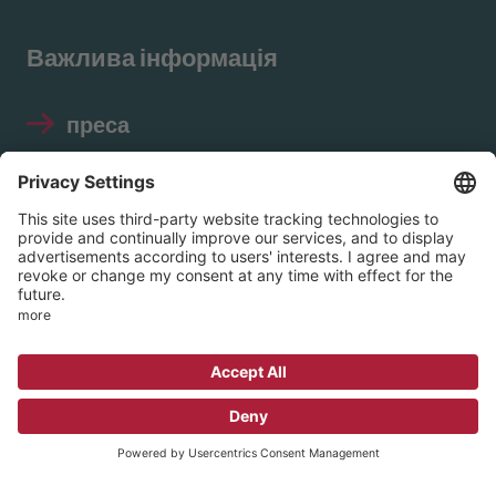
Важлива інформація
преса
Відбиток
Захист даних
Правила використання
соціальних мереж
© 2026 EVIM – Протестантське об'єднання
внутрішньої місії в Нассау