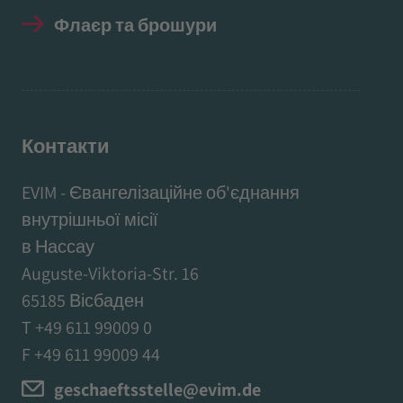
Флаєр та брошури
Контакти
EVIM - Євангелізаційне об'єднання
внутрішньої місії
в Нассау
Auguste-Viktoria-Str. 16
65185 Вісбаден
T +49 611 99009 0
F +49 611 99009 44
geschaeftsstelle@evim.de