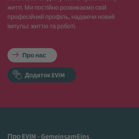
житті. Ми постійно розвиваємо свій
професійний профіль, надаючи новий
імпульс життю та роботі.
Про нас
Додаток EVIM
Про EVIM - GemeinsamEins