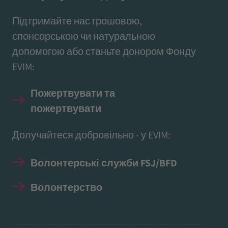
Підтримайте нас грошовою,
спонсорською чи натуральною
допомогою або станьте донором Фонду
EVIM:
Пожертвувати та
пожертвувати
Долучайтеся добровільно - у EVIM:
Волонтерські служби FSJ/BFD
Волонтерство