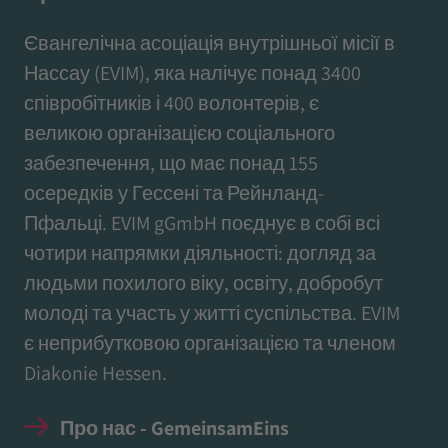
Євангелічна асоціація внутрішньої місії в
Нассау (EVIM), яка налічує понад 3400
співробітників і 400 волонтерів, є
великою організацією соціального
забезпечення, що має понад 155
осередків у Гессені та Рейнланд-
Пфальці. EVIM gGmbH поєднує в собі всі
чотири напрямки діяльності: догляд за
людьми похилого віку, освіту, добробут
молоді та участь у житті суспільства. EVIM
є неприбутковою організацією та членом
Diakonie Hessen.
Про нас - GemeinsamEins