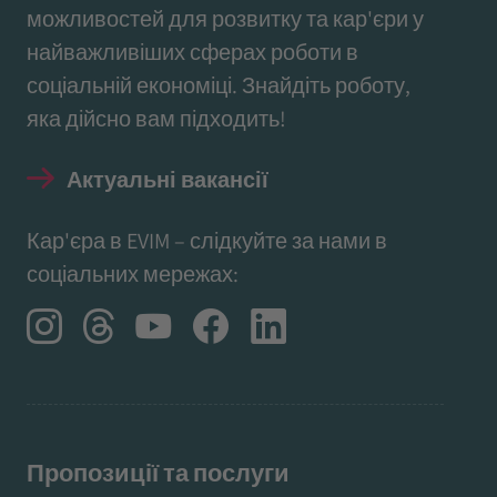
можливостей для розвитку та кар'єри у
найважливіших сферах роботи в
соціальній економіці. Знайдіть роботу,
яка дійсно вам підходить!
Актуальні вакансії
Кар'єра в EVIM – слідкуйте за нами в
соціальних мережах:
Пропозиції та послуги