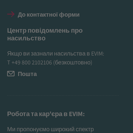
До контактної форми
Центр повідомлень про
насильство
Якщо ви зазнали насильства в EVIM:
T
+49 800 2102106
(безкоштовно)
Пошта
Робота та кар'єра в EVIM:
Ми пропонуємо широкий спектр