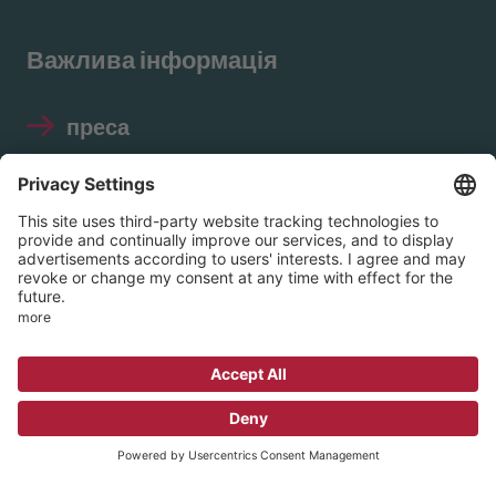
Важлива інформація
преса
Відбиток
Захист даних
Правила використання
соціальних мереж
© 2026 EVIM – Протестантське об'єднання
внутрішньої місії в Нассау