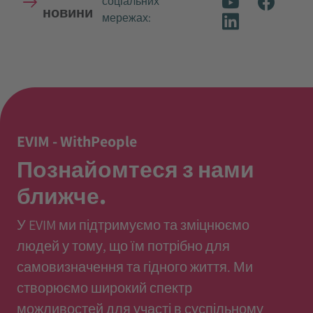
соціальних
новини
мережах:
EVIM - WithPeople
Познайомтеся з нами
ближче.
У EVIM ми підтримуємо та зміцнюємо
людей у тому, що їм потрібно для
самовизначення та гідного життя. Ми
створюємо широкий спектр
можливостей для участі в суспільному