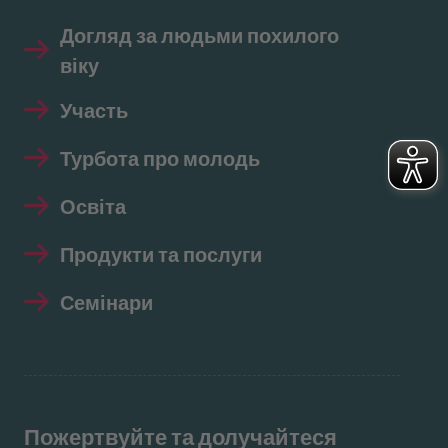
Догляд за людьми похилого
віку
Участь
Турбота про молодь
Освіта
Продукти та послуги
Семінари
Пожертвуйте та долучайтеся