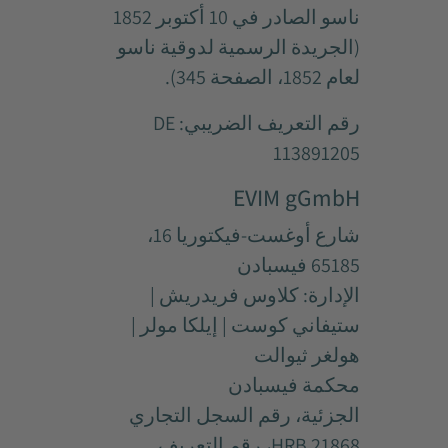
ناسو الصادر في 10 أكتوبر 1852
(الجريدة الرسمية لدوقية ناسو
لعام 1852، الصفحة 345).
رقم التعريف الضريبي: DE
113891205
EVIM gGmbH
شارع أوغست-فيكتوريا 16،
65185 فيسبادن
الإدارة: كلاوس فريدريش |
ستيفاني كوست | إيلكا مولر |
هولغر ثيوالت
محكمة فيسبادن
الجزئية، رقم السجل التجاري
HRB 21868، رقم التعريف