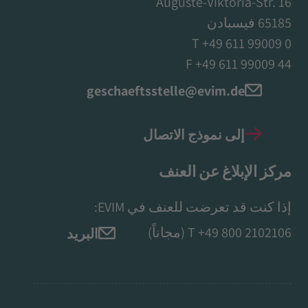
Auguste-Viktoria-Str. 16
65185 فيسبادن
T +49 611 99009 0
F +49 611 99009 44
geschaeftsstelle@evim.de
إلى نموذج الاتصال
مركز الإبلاغ عن العنف
إذا كنت قد تعرضت للعنف في EVIM:
+49 800 2102106
T
(مجاناً)
البريد