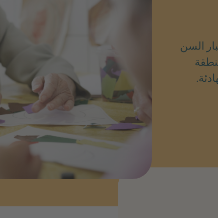
ار السن
نطقة
دئة.