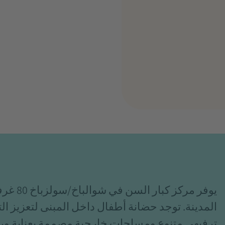
يوفر مر
المدينة. توجد حضانة أطفال داخل المبنى لتعزيز الت
ترفيهي متنوع ومساحات خارجية مصممة بعناية ورعاي