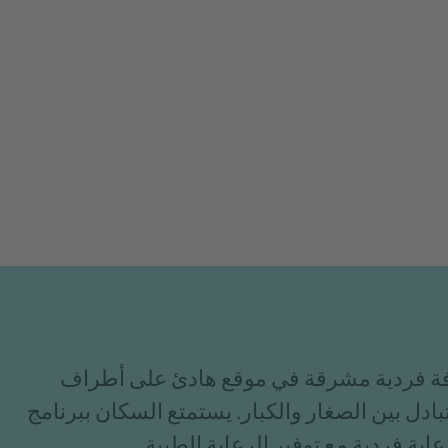
كز كبار السن في شوالباخ/سولزباخ 80 غرفة فردية مشرقة في موقع هادئ على أطراف
بادل بين الصغار والكبار. يستمتع السكان ببرنامج
ة فردية مع توفير الرعاية الطبية.