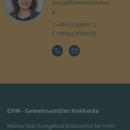
Geschäftsbereichsleitun
g
T
+49 611 99009 71
F +49 611 99009 55
EVIM - GemeinsamEins Hakkında
Nassau'daki Evangelical Association for Inner