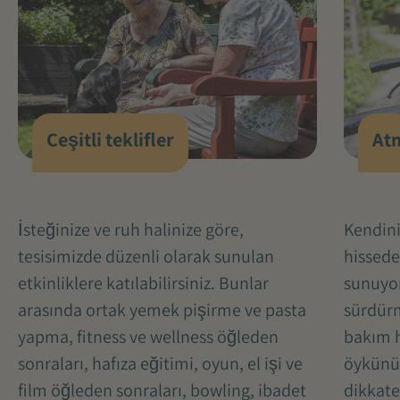
At
Çeşitli teklifler
Kendini
İsteğinize ve ruh halinize göre,
hissede
tesisimizde düzenli olarak sunulan
sunuyor
etkinliklere katılabilirsiniz. Bunlar
sürdürm
arasında ortak yemek pişirme ve pasta
bakım h
yapma, fitness ve wellness öğleden
öykünüz
sonraları, hafıza eğitimi, oyun, el işi ve
dikkate
film öğleden sonraları, bowling, ibadet