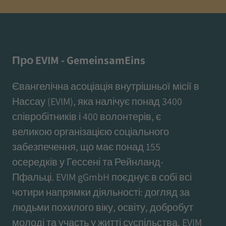
Про EVIM - GemeinsamEins
Євангелічна асоціація внутрішньої місії в
Нассау (EVIM), яка налічує понад 3400
співробітників і 400 волонтерів, є
великою організацією соціального
забезпечення, що має понад 155
осередків у Гессені та Рейнланд-
Пфальці. EVIM gGmbH поєднує в собі всі
чотири напрямки діяльності: догляд за
людьми похилого віку, освіту, добробут
молоді та участь у житті суспільства. EVIM