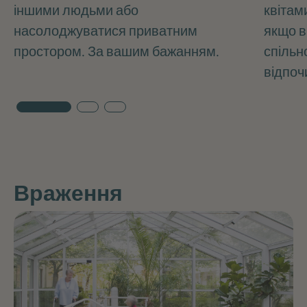
іншими людьми або
квітам
насолоджуватися приватним
якщо в
простором. За вашим бажанням.
спільн
відпоч
Враження