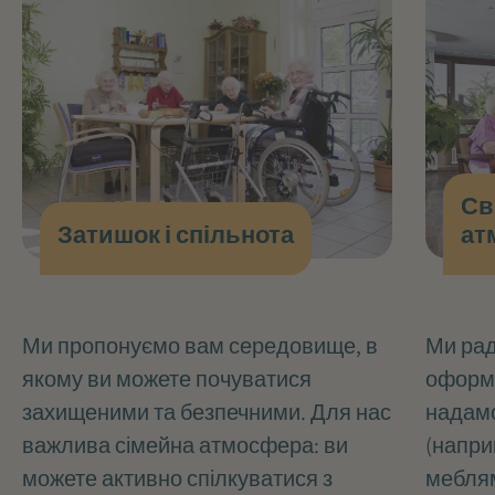
Св
Затишок і спільнота
ат
Ми пропонуємо вам середовище, в
Ми рад
якому ви можете почуватися
оформл
захищеними та безпечними. Для нас
надамо
важлива сімейна атмосфера: ви
(напри
можете активно спілкуватися з
меблям