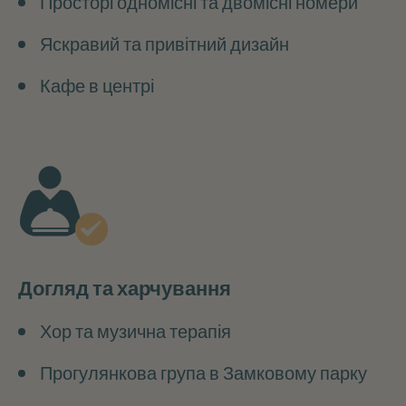
Просторі одномісні та двомісні номери
Яскравий та привітний дизайн
Кафе в центрі
Догляд та харчування
Хор та музична терапія
Прогулянкова група в Замковому парку