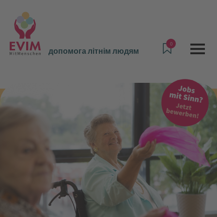
0
допомога літнім людям
Пропозиції та послуги
допомога літнім людям
Катаріна-Штіфт