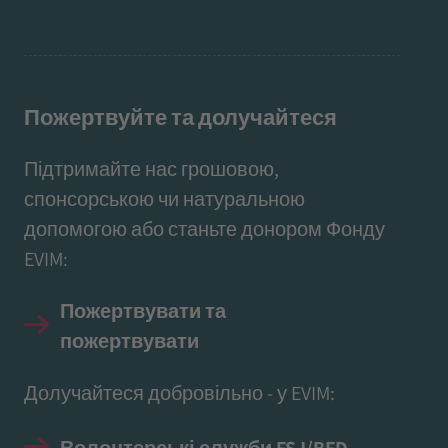
Пожертвуйте та долучайтеся
Підтримайте нас грошовою,
спонсорською чи натуральною
допомогою або станьте донором Фонду
EVIM:
Пожертвувати та
пожертвувати
Долучайтеся добровільно - у EVIM:
Волонтерські служби FSJ/BFD