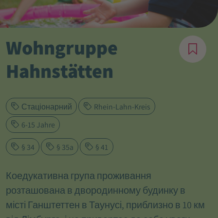
Wohngruppe
Hahnstätten
Стаціонарний
Rhein-Lahn-Kreis
6-15 Jahre
§ 34
§ 35a
§ 41
Коедукативна група проживання
розташована в двородинному будинку в
місті Ганштеттен в Таунусі, приблизно в 10 км