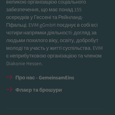
великою організацією соціального
забезпечення, що має понад 155
осередків у Гессені та Рейнланд-
Пфальці. EVIM gGmbH поєднує в собі всі
чотири напрямки діяльності: догляд за
людьми похилого віку, освіту, добробут
молоді та участь у житті суспільства. EVIM
є неприбутковою організацією та членом
Diakonie Hessen.
Про нас - GemeinsamEins
Флаєр та брошури