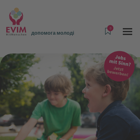
0
допомога молоді
Пропозиції та послуги
допомога молоді
Житлова група Ганштеттен