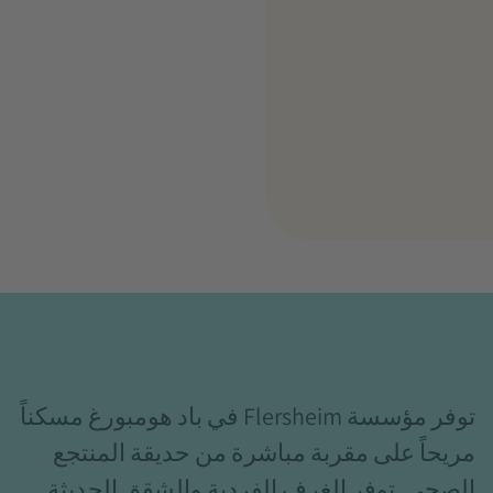
توفر مؤسسة Flersheim في باد هومبورغ مسكناً
مريحاً على مقربة مباشرة من حديقة المنتجع
الصحي. توفر الغرف الفردية والشقق الحديثة