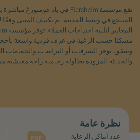
تقع مؤسسة Flersheim في باد هومبورغ مب
المنتجع في وسط المدينة. تم تكييف المبنى وفقًا 
المعايير لتلبي
مسكنًا حسب الرغبة في غرف فردية واسعة بأحجا
وشقق. توفر الشرفات أو التراسات والحمامات ا
والحديثة المزودة بطاولة رخامية راحة معيشية مم
نظرة عامة
عدد أماكن الرعاية