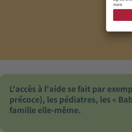
L'accès à l'aide se fait par exem
précoce), les pédiatres, les « 
famille elle-même.