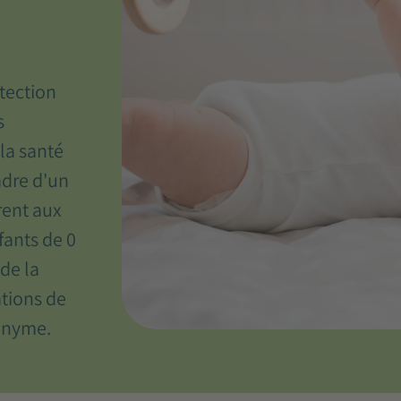
tection
s
 la santé
adre d'un
rent aux
fants de 0
 de la
ations de
nonyme.