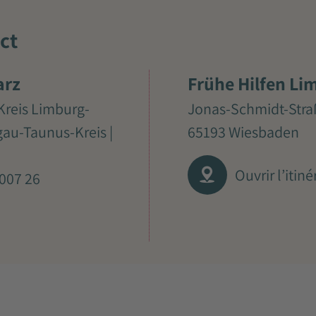
ct
arz
Frühe Hilfen Li
Kreis Limburg-
Jonas-Schmidt-Stra
gau-Taunus-Kreis |
65193 Wiesbaden
Ouvrir l’itiné
4007 26