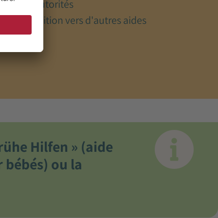
les autorités
Transition vers d'autres aides
rühe Hilfen » (aide
 bébés) ou la