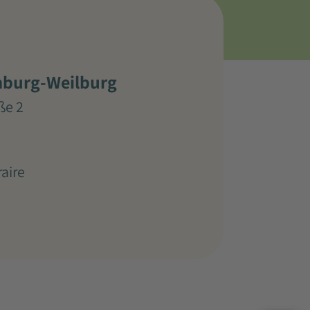
mburg-Weilburg
ße 2
raire