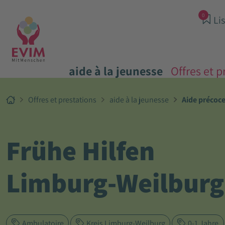
0
Lis
aide à la jeunesse
Offres et p
Offres et prestations
aide à la jeunesse
Aide précoc
Frühe Hilfen
Limburg-Weilburg
Ambulatoire
Kreis Limburg-Weilburg
0-1 Jahre