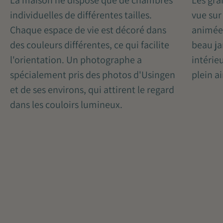
Les gra
La maison ne dispose que de chambres
vue sur 
individuelles de différentes tailles.
animées
Chaque espace de vie est décoré dans
beau ja
des couleurs différentes, ce qui facilite
intérie
l'orientation. Un photographe a
plein ai
spécialement pris des photos d'Usingen
et de ses environs, qui attirent le regard
dans les couloirs lumineux.