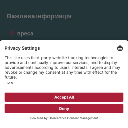
Важлива інформація
преса
Відбиток
Захист даних
Правила використання
соціальних мереж
© 2026 EVIM – Протестантське об'єднання
внутрішньої місії в Нассау