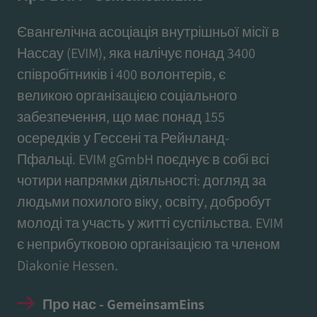
Євангелічна асоціація внутрішньої місії в
Нассау (EVIM), яка налічує понад 3400
співробітників і 400 волонтерів, є
великою організацією соціального
забезпечення, що має понад 155
осередків у Гессені та Рейнланд-
Пфальці. EVIM gGmbH поєднує в собі всі
чотири напрямки діяльності: догляд за
людьми похилого віку, освіту, добробут
молоді та участь у житті суспільства. EVIM
є неприбутковою організацією та членом
Diakonie Hessen.
Про нас - GemeinsamEins