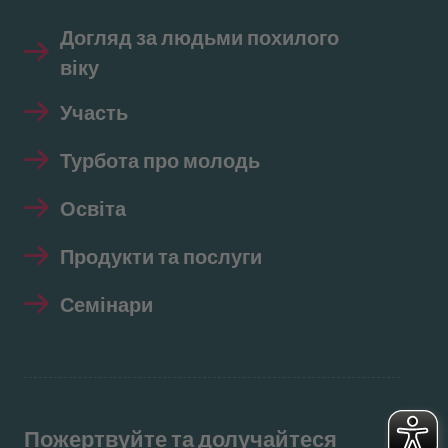
Догляд за людьми похилого
віку
Участь
Турбота про молодь
Освіта
Продукти та послуги
Семінари
Пожертвуйте та долучайтеся