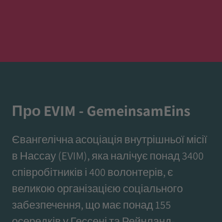
Про EVIM - GemeinsamEins
Євангелічна асоціація внутрішньої місії
в Нассау (EVIM), яка налічує понад 3400
співробітників і 400 волонтерів, є
великою організацією соціального
забезпечення, що має понад 155
осередків у Гессені та Рейнланд-