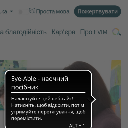
Пожертвувати
ька
Проста мова
а благодійність
Кар'єра
Про EVIM