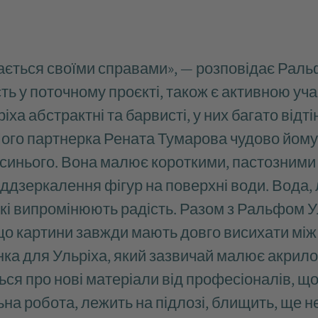
ається своїми справами», — розповідає Раль
сть у поточному проєкті, також є активною уч
а абстрактні та барвисті, у них багато відтін
ого партнерка Рената Тумарова чудово йому п
 синього. Вона малює короткими, пастозними м
іддзеркалення фігур на поверхні води. Вода,
 які випромінюють радість. Разом з Ральфом
, що картини завжди мають довго висихати мі
ка для Ульріха, який зазвичай малює акрило
ься про нові матеріали від професіоналів, що
ьна робота, лежить на підлозі, блищить, ще не