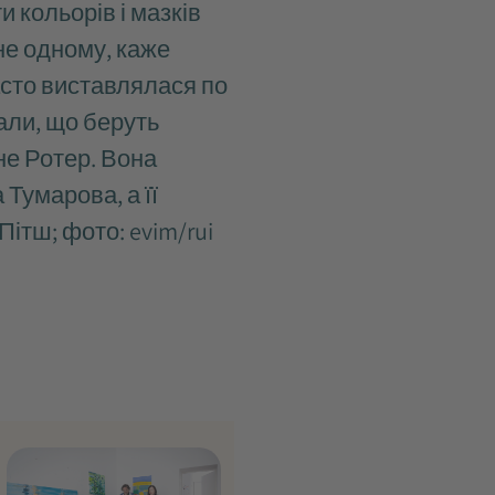
 кольорів і мазків
не одному, каже
асто виставлялася по
нали, що беруть
ане Ротер. Вона
Тумарова, а її
ітш; фото: evim/rui