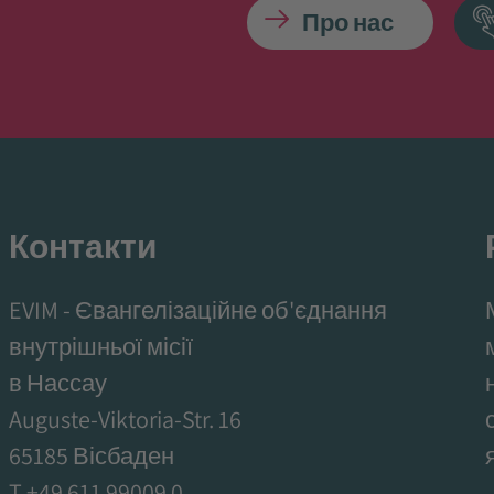
Про нас
Контакти
EVIM - Євангелізаційне об'єднання
внутрішньої місії
в Нассау
Auguste-Viktoria-Str. 16
65185 Вісбаден
T +49 611 99009 0