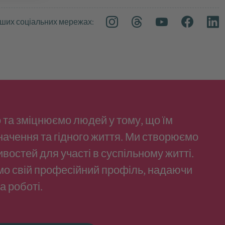
аших соціальних мережах:
 та зміцнюємо людей у тому, що їм
начення та гідного життя. Ми створюємо
остей для участі в суспільному житті.
мо свій професійний профіль, надаючи
а роботі.