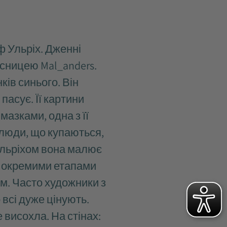
ф Ульріх. Дженні
асницею Mal_anders.
ків синього. Він
асує. Її картини
азками, одна з її
 люди, що купаються,
 Ульріхом вона малює
ж окремими етапами
м. Часто художники з
 всі дуже цінують.
 висохла. На стінах: