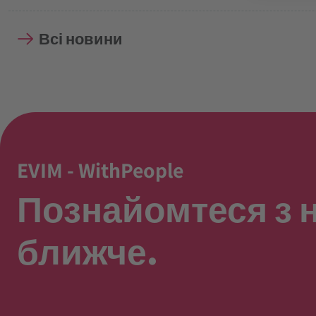
Всі новини
EVIM - WithPeople
Познайомтеся з 
ближче.