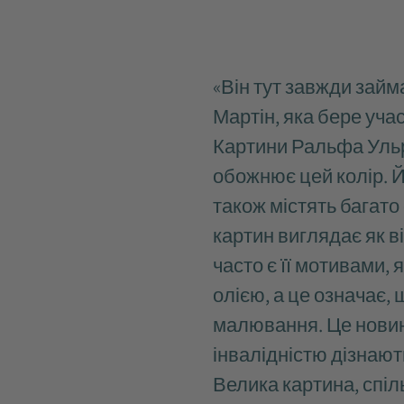
«Він тут завжди займ
Мартін, яка бере уча
Картини Ральфа Ульріх
обожнює цей колір. Й
також містять багато
картин виглядає як в
часто є її мотивами,
олією, а це означає
малювання. Це новин
інвалідністю дізнают
Велика картина, спіл