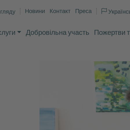
Новини
Контакт
Преса
гляду
Українс
слуги
Добровільна участь
Пожертви т