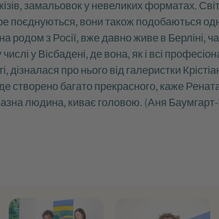
кізів, замальовок у невеликих форматах. Світи
ре поєднуються, вони також подобаються од
а родом з Росії, вже давно живе в Берліні, ч
у числі у Вісбадені, де вона, як і всі професіо
і, дізналася про нього від галеристки Крісті
де створено багато прекрасного, каже Рената 
азна людина, киває головою. (Аня Баумгарт-П