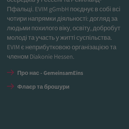
Пфальці. EVIM gGmbH поєднує в собі всі
чотири напрямки діяльності: догляд за
людьми похилого віку, освіту, добробут
молоді та участь у житті суспільства.
EVIM є неприбутковою організацією та
членом Diakonie Hessen.
Про нас - GemeinsamEins
Флаєр та брошури