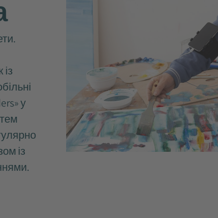
а
ети.
 із
обільні
ers» у
ртем
гулярно
ом із
ннями.