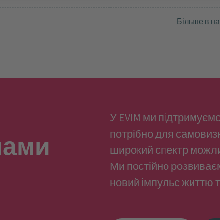
Більше в н
У EVIM ми підтримуємо
потрібно для самовиз
нами
широкий спектр можлив
Ми постійно розвиває
новий імпульс життю т