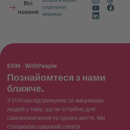
Більше в наших
Всі
соціальних
новини
мережах:
EVIM - WithPeople
Познайомтеся з нами
ближче.
У EVIM ми підтримуємо та зміцнюємо
людей у тому, що їм потрібно для
самовизначення та гідного життя. Ми
створюємо широкий спектр