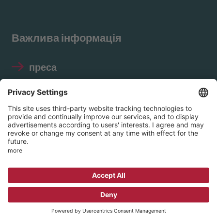
Важлива інформація
преса
Відбиток
Захист даних
Правила використання
соціальних мереж
© 2026 EVIM – Протестантське об'єднання
внутрішньої місії в Нассау