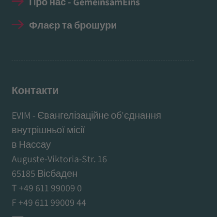
Про нас - GemeinsamEins
Флаєр та брошури
Контакти
EVIM - Євангелізаційне об'єднання
внутрішньої місії
в Нассау
Auguste-Viktoria-Str. 16
65185 Вісбаден
T +49 611 99009 0
F +49 611 99009 44