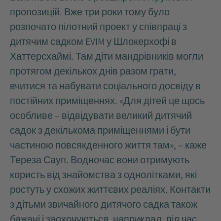
пропозицій. Вже три роки тому було
розпочато пілотний проект у співпраці з
дитячим садком EVIM у Шлокерхофі в
Хаттерсхаймі. Там діти мандрівників могли
протягом декількох днів разом грати,
вчитися та набувати соціального досвіду в
постійних приміщеннях. «Для дітей це щось
особливе – відвідувати великий дитячий
садок з декількома приміщеннями і бути
частиною повсякденного життя там», – каже
Тереза Сауп. Водночас вони отримують
користь від знайомства з однолітками, які
ростуть у схожих життєвих реаліях. Контакти
з дітьми звичайного дитячого садка також
бажані і заохочуються, наприклад, під час