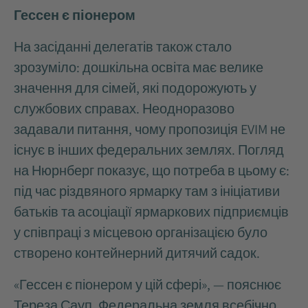
Гессен є піонером
На засіданні делегатів також стало
зрозуміло: дошкільна освіта має велике
значення для сімей, які подорожують у
службових справах. Неодноразово
задавали питання, чому пропозиція EVIM не
існує в інших федеральних землях. Погляд
на Нюрнберг показує, що потреба в цьому є:
під час різдвяного ярмарку там з ініціативи
батьків та асоціації ярмаркових підприємців
у співпраці з місцевою організацією було
створено контейнерний дитячий садок.
«Гессен є піонером у цій сфері», — пояснює
Тереза Сауп. Федеральна земля всебічно