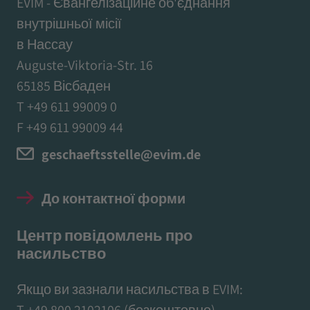
EVIM - Євангелізаційне об'єднання
внутрішньої місії
в Нассау
Auguste-Viktoria-Str. 16
65185 Вісбаден
T +49 611 99009 0
F +49 611 99009 44
geschaeftsstelle@evim.de
До контактної форми
Центр повідомлень про
насильство
Якщо ви зазнали насильства в EVIM:
T
+49 800 2102106
(безкоштовно)