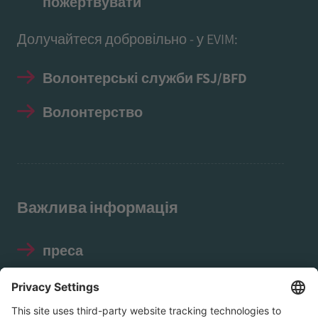
пожертвувати
Долучайтеся добровільно - у EVIM:
Волонтерські служби FSJ/BFD
Волонтерство
Важлива інформація
преса
Відбиток