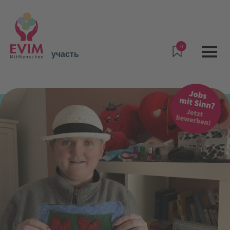
0
участь
Пропозиції та послуги
участь
Житловий комплекс на вулиці Йоганеса-Брамса