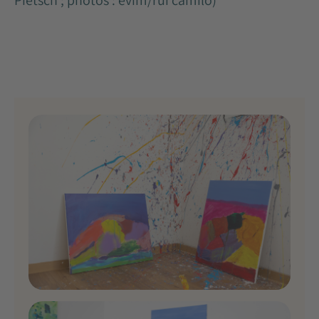
Pietsch ; photos : evim/rui camilo)