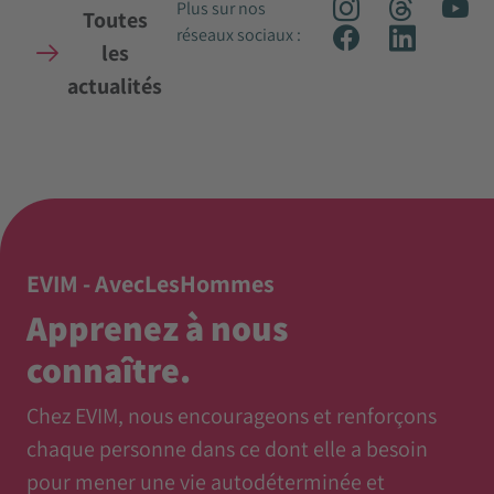
Plus sur nos
Toutes
réseaux sociaux :
les
actualités
EVIM - AvecLesHommes
Apprenez à nous
connaître.
Chez EVIM, nous encourageons et renforçons
chaque personne dans ce dont elle a besoin
pour mener une vie autodéterminée et