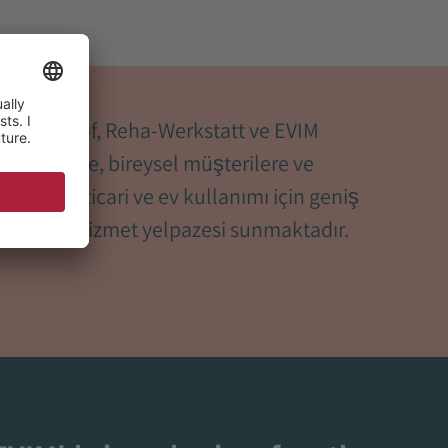
hlockerhof, Reha-Werkstatt ve EVIM
rviceküche, bireysel müşterilere ve
letmelere ticari ve ev kullanımı için geniş
r ürün ve hizmet yelpazesi sunmaktadır.