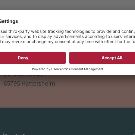
EVIM Evangelischer Verein für
Sc
Innere Mission in Nassau
Se
iş
Servis mutfağı
bi
Dürerstraße 25
65795 Hattersheim