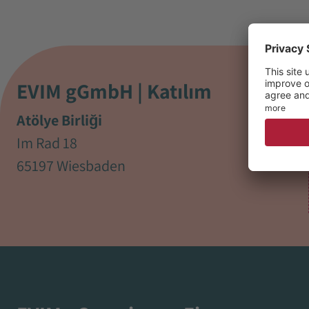
EVIM gGmbH | Katılım
Atölye Birliği
Im Rad 18
65197 Wiesbaden