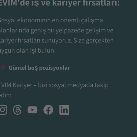
EVIM'de iş ve kariyer fırsatları:
Sosyal ekonominin en önemli çalışma
alanlarında geniş bir yelpazede gelişim ve
kariyer fırsatları sunuyoruz. Size gerçekten
uygun olan işi bulun!
Güncel boş pozisyonlar
EVIM Kariyer – bizi sosyal medyada takip
edin: