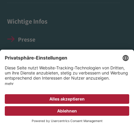
Wichtige Infos
Presse
Impressum
Datenschutz
Social Media Guidelines
© 2026 EVIM - Evangelischer Verein für Innere
Mission in Nassau