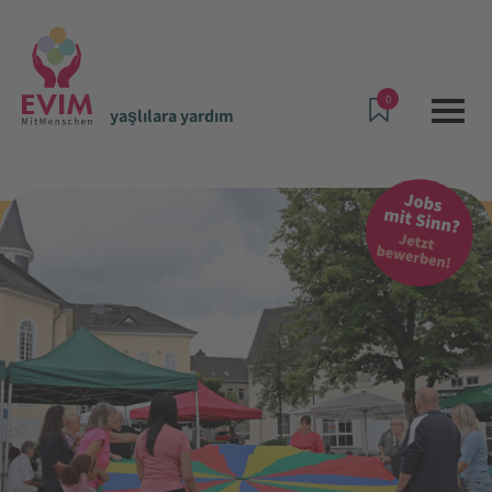
0
yaşlılara yardım
Teklifler ve Hizmetler
yaşlılara yardım
Selters Mahallesi