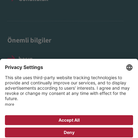
Önemli bilgiler
basın
Yasal Uyarı
Veri koruma
Sosyal Medya Kuralları
© 2026 EVIM – Nassau’daki Protestan İç
Misyon Derneği