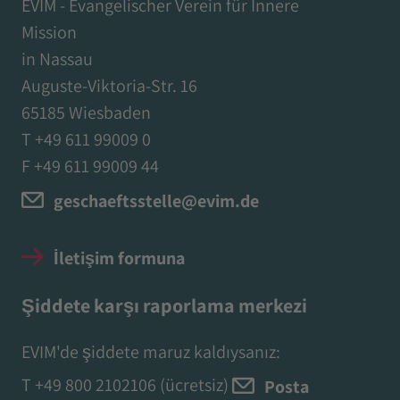
EVIM - Evangelischer Verein für Innere
Mission
in Nassau
Auguste-Viktoria-Str. 16
65185 Wiesbaden
T +49 611 99009 0
F +49 611 99009 44
geschaeftsstelle@evim.de
İletişim formuna
Şiddete karşı raporlama merkezi
EVIM'de şiddete maruz kaldıysanız:
T
+49 800 2102106
(ücretsiz)
Posta