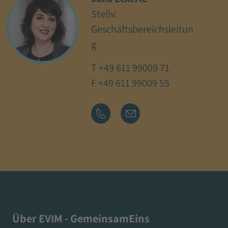
Stellv.
Geschäftsbereichsleitun
g
T
+49 611 99009 71
F +49 611 99009 55
Über EVIM - GemeinsamEins