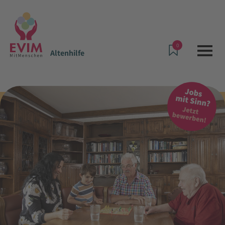
0
Altenhilfe
Angebote & Leistungen
Altenhilfe
Tagespflege Rennerod