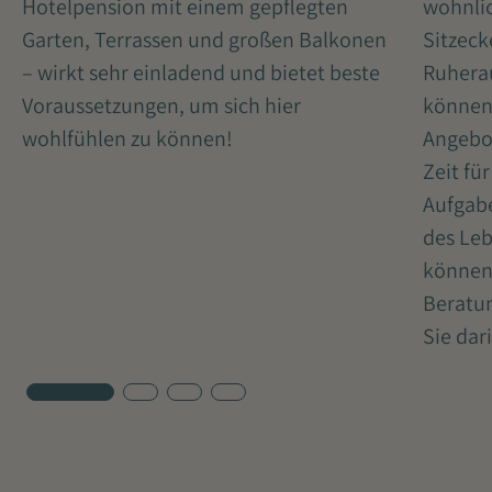
Hotelpension mit einem gepflegten
wohnli
Garten, Terrassen und großen Balkonen
Sitzec
– wirkt sehr einladend und bietet beste
Ruhera
Voraussetzungen, um sich hier
können
wohlfühlen zu können!
Angebot
Zeit fü
Aufgabe
des Leb
können.
Beratu
Sie dar