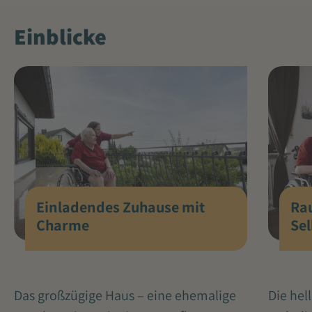
Einblicke
Einladendes Zuhause mit
Ra
Charme
Se
Das großzügige Haus – eine ehemalige
Die hel