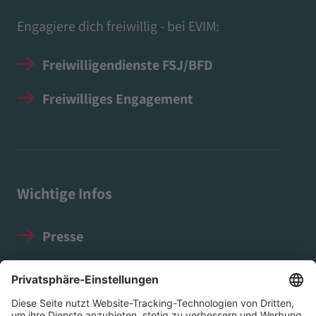
Engagiere dich freiwillig - bei EVIM:
Freiwilligendienste FSJ/BFD
Freiwilliges Engagement
Wichtige Infos
Presse
Impressum
Datenschutz