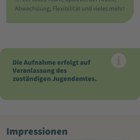
dieses Video anzusehen.
Abwechslung, Flexibilität und vieles mehr!
Mehr Informationen
Akzeptieren
powered by
Usercentrics Consent
Management Platform
Die Aufnahme erfolgt auf
Veranlassung des
zuständigen Jugendamtes.
Impressionen