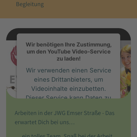
Begleitung
Wir benötigen Ihre Zustimmung,
um den YouTube Video-Service
zu laden!
Wir verwenden einen Service
eines Drittanbieters, um
Videoinhalte einzubetten.
Dieser Service kann Daten zu
Ihren Aktivitäten sammeln.
Arbeiten in der JWG Emser Straße - Das
Bitte lesen Sie die Details
erwartet Dich bei uns…
durch und stimmen Sie der
Nutzung des Service zu, um
… ein tolles Team, Spaß bei der Arbeit,