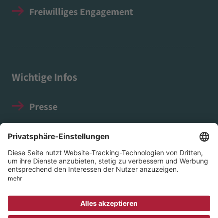
Freiwilliges Engagement
Wichtige Infos
Presse
Impressum
Datenschutz
Social Media Guidelines
© 2026 EVIM - Evangelischer Verein für Innere