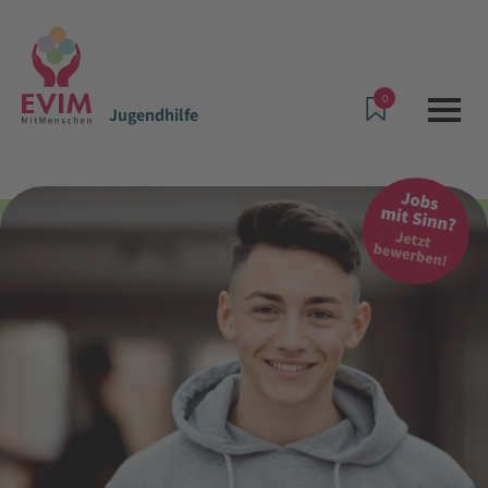
0
Jugendhilfe
Angebote & Leistungen
Jugendhilfe
Wohngruppe Flex Dotzheim