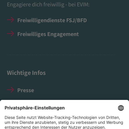
Engagiere dich freiwillig - bei EVIM:
Freiwilligendienste FSJ/BFD
Freiwilliges Engagement
Wichtige Infos
Presse
Impressum
Datenschutz