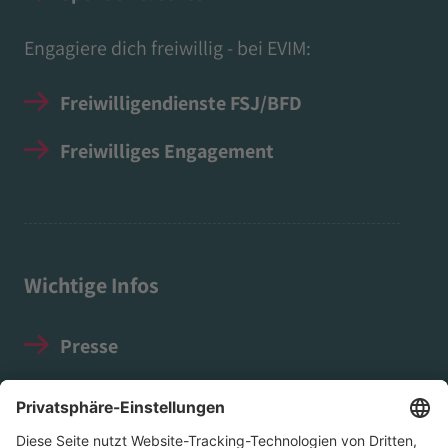
Engagiere dich freiwillig - bei EVIM:
Freiwilligendienste FSJ/BFD
Freiwilliges Engagement
Wichtige Infos
Presse
Impressum
Datenschutz