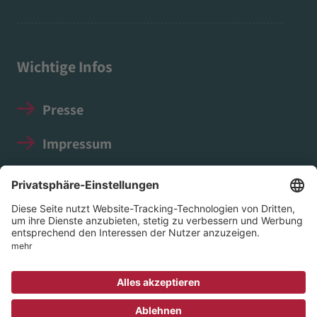
Wichtige Infos
Presse
Impressum
Datenschutz
Social Media Guidelines
© 2026 EVIM - Evangelischer Verein für Innere
Mission in Nassau