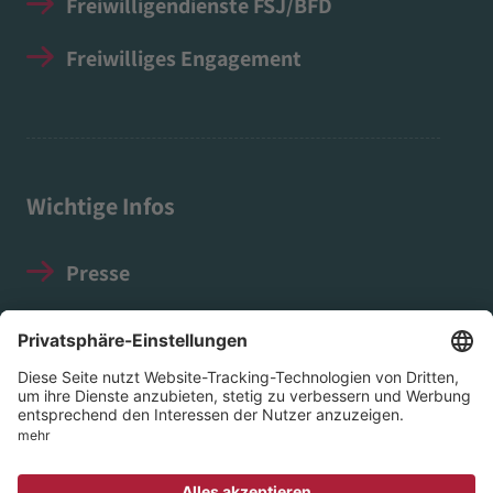
Freiwilligendienste FSJ/BFD
Freiwilliges Engagement
Wichtige Infos
Presse
Impressum
Datenschutz
Social Media Guidelines
© 2026 EVIM - Evangelischer Verein für Innere