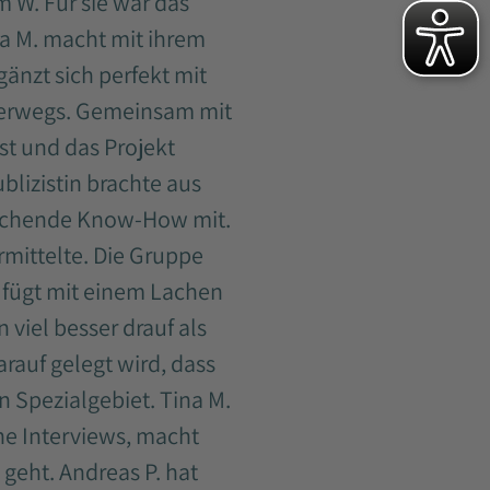
 W. Für sie war das
na M. macht mit ihrem
änzt sich perfekt mit
terwegs. Gemeinsam mit
st und das Projekt
blizistin brachte aus
prechende Know-How mit.
rmittelte. Die Gruppe
 fügt mit einem Lachen
 viel besser drauf als
arauf gelegt wird, dass
n Spezialgebiet. Tina M.
rne Interviews, macht
geht. Andreas P. hat