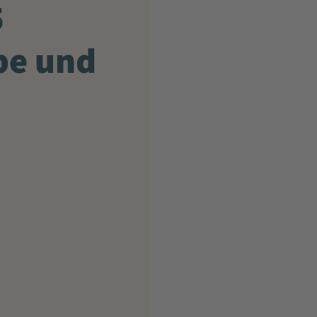
5
be und