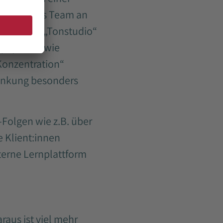
fft sich das Team an
ellen. Ein „Tonstudio“
Equipment wie
 Konzentration“
rankung besonders
t-Folgen wie z.B. über
e Klient:innen
terne Lernplattform
raus ist viel mehr