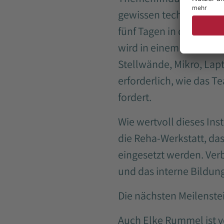
gewissen technischen Au
fünf Tagen in der Woche
wird in einem Raum der
Stellwände, Mikro, Lapt
erforderlich, wie das 
fordert.
Wie wertvoll dieses Inst
die Reha-Werkstatt, das
eingesetzt werden. Ver
und das interne Bildung
Die nächsten Meilenste
Auch Elke Rummel ist vo