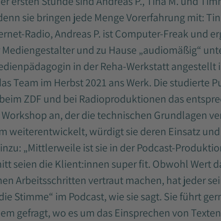
r ersten Stunde sind Andreas P., Tina M. und Timm
denn sie bringen jede Menge Vorerfahrung mit: Ti
ernet-Radio, Andreas P. ist Computer-Freak und erg
r Mediengestalter und zu Hause „audiomäßig“ un
dienpädagogin in der Reha-Werkstatt angestellt i
das Team im Herbst 2021 ans Werk. Die studierte Pu
it beim ZDF und bei Radioproduktionen das ents
n Workshop an, der die technischen Grundlagen ve
m weiterentwickelt, würdigt sie deren Einsatz und
zu: „Mittlerweile ist sie in der Podcast-Produktion
itt seien die Klient:innen super fit. Obwohl Wert d
nen Arbeitsschritten vertraut machen, hat jeder sei
die Stimme“ im Podcast, wie sie sagt. Sie führt ge
lem gefragt, wo es um das Einsprechen von Texten 