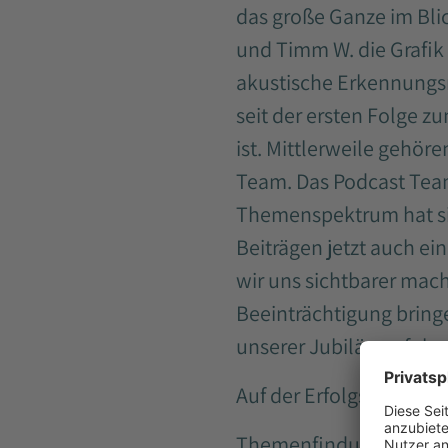
das große Ganze im Bli
und Timm W. die Grafik 
akustische Erkennungsm
seit der ersten Folge zu
ist. Mittlerweile gehöre
Team. Das Podcast Team
Themenspektrum hat sic
Beiträgen jetzt auch ei
wir uns sichtbarer ma
Beeinträchtigung bringe
unserer Jubiläumsfolge
Auf der Erfolgswelle
Themenfindung, Redakt