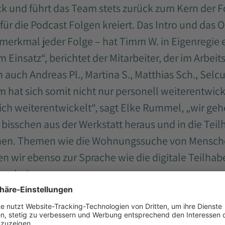
ck und führt das Team stets zurück zum Kern der 
für die Podcast Folgen kreiert. Das Intro und das O
erkmal jeder Folge – hat Timm W. in Eigenregie e
m Einsatz“, berichtet der Mitarbeiter, der im Arbei
n auch Andreas Pl., Martina S., Matthias Sch., Selc
 hat sich somit nicht nur personell weiterentwick
h weiterentwickelt“, sagt Elke Rummel, „wir geh
n bisschen aus der Werkstatt heraus und in die Tei
chen. Themen wie die Wohnungssuche von Mensch
n wir ebenso zur Sprache wie die digitale Teilhabe,
 geht.“
ion und Produktion von Podcast-Episoden brauc