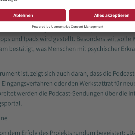
sstattung vor allem Raum und Zeit. Monatlich tri
 jeweils am Vormittag, um eine neue Folge zu erst
 Reha-Werkstatt jedes Mal neu improvisiert. Das 
ops und Ipads wird gestellt. Besonders sei „volle
Team bestätigt, was Menschen mit psychischer Erk
rument ist, zeigt sich auch daran, dass die Podcas
 Eingangsverfahren oder den Werkstattrat für neu
breitet werden die Podcast-Sendungen über die in
sportal.
ine
n dem Erfolg des Projekts rundum begeistert: „Da