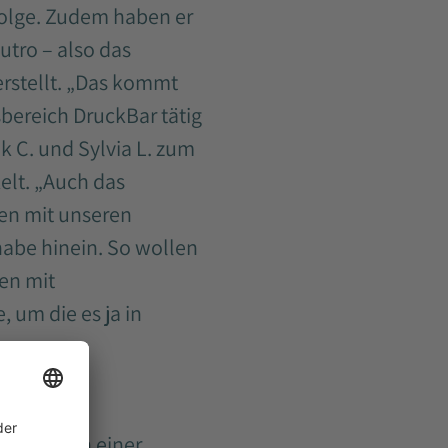
Folge. Zudem haben er
utro – also das
rstellt. „Das kommt
tsbereich DruckBar tätig
uk C. und Sylvia L. zum
elt. „Auch das
en mit unseren
lhabe hinein. So wollen
en mit
 um die es ja in
hen neben einer