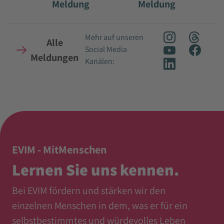
Meldung
Meldung
Mehr auf unseren
Alle
Social Media
Meldungen
Kanälen:
EVIM - MitMenschen
Lernen Sie uns kennen.
Bei EVIM fördern und stärken wir den
einzelnen Menschen in dem, was er für ein
selbstbestimmtes und würdevolles Leben