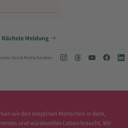
Nächste Meldung
seren Social Media Kanälen:
ärken wir den einzelnen Menschen in dem,
timmtes und würdevolles Leben braucht. Wir