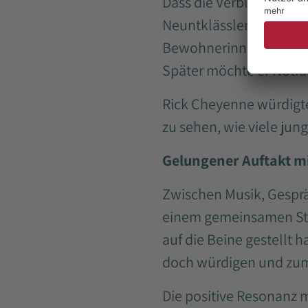
Dass die Verbindung de
Neuntklässler absolvie
Bewohnerinnen und Bewo
Später möchte er Notfa
Rick Cheyenne würdigte
zu sehen, wie viele ju
Gelungener Auftakt mi
Zwischen Musik, Gesprä
einem gemeinsamen Stan
auf die Beine gestellt
doch würdigen und zum
Die positive Resonanz m