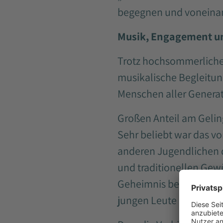
begegnen und voneinande
Musik, Engagement u
Trotz hochsommerlicher 
musikalische Begleitun
Menschen aller Generat
Großen Anteil am Gelin
Sehr beliebt war das vo
anderen Jugendlichen d
und traditionellen Gewü
Geheimnis behalten, wi
jungen Leute einfach all