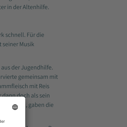
r in der Altenhilfe.
k schnell. Für die
 seiner Musik
 aus der Jugendhilfe.
servierte gemeinsam mit
ammfleisch mit Reis
r dann doch als sein
m am Grill, gaben die