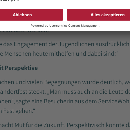
r Generationen am Standort längst gelebt wird, ze
rte bereits ein Praktikum im Ludwig-Eibach-Haus, 
hner bei Spaziergängen und unterstützte sie be
llsanitäter werden.
 das Engagement der Jugendlichen ausdrücklich:
nge Menschen heute mithelfen und dabei sind.“
t Perspektive
chen und vielen Begegnungen wurde deutlich, we
dortfest steckt. „Man muss auch an die Leute den
 haben“, sagte eine Besucherin aus dem ServiceWoh
 Fest gehen.“
acht Mut für die Zukunft. Perspektivisch könnte da