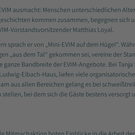
s EVIM ausmacht: Menschen unterschiedlichen Alte
geschichten kommen zusammen, begegnen sich u
VIM-Vorstandsvorsitzender Matthias Loyal.
n sprach er von „Mini-EVIM auf dem Hügel“. Währe
gen „aus dem Tal“ gekommen sei, vereine der Sta
e ganze Bandbreite der EVIM-Angebote. Bei Tanja 
m Ludwig-Eibach-Haus, liefen viele organisatoris
m aus allen Bereichen gelang es bei schweißtre
zu stellen, bei dem sich die Gäste bestens versorg
le Mitmachaktion boten Einblicke in die Arbeit de