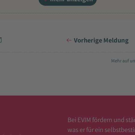
Vorherige Meldung
Mehr auf un
Bei EVIM fördern und st
was er für ein selbstbes