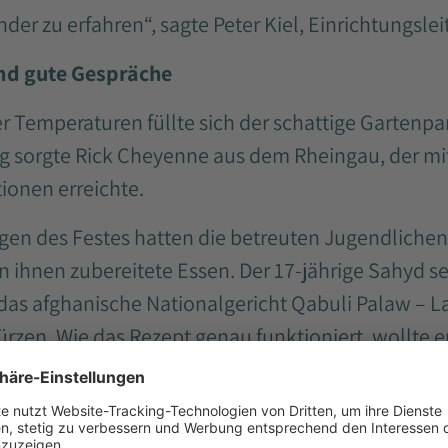
r zu erfahren“, sagte Peter Kiel, Einrichtungsleite
nd gute Gespräche
Temperaturen füllte sich der schattige Gartenpar
g sorgte Rick Cheyenne aus dem Rheingau, der mit
ionen erreichte.
gen des Festes hatten die betreuten Jugendlichen
n ihnen zubereitete Essen. Der 17-jährige Sahyd 
as afghanische Nationalgericht Qabuli Palaw – L
rzen. Wie das Rezept genau funktioniert, wollte e
e er mit einem Augenzwinkern sagte. Und, als Tea
es für das leibliche Wohl der Gäste.