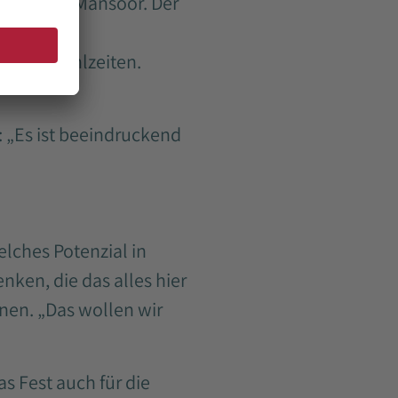
igte auch Mansoor. Der
begleitete
i den Mahlzeiten.
 „Es ist beeindruckend
lches Potenzial in
ken, die das alles hier
nen. „Das wollen wir
s Fest auch für die