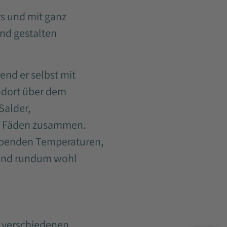
rs und mit ganz
nd gestalten
nd er selbst mit
ndort über dem
Salder,
che Fäden zusammen.
ibenden Temperaturen,
t und rundum wohl
r verschiedenen