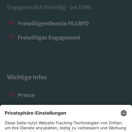
Engagiere dich freiwillig - bei EVIM:
Freiwilligendienste FSJ/BFD
Freiwilliges Engagement
Wichtige Infos
Presse
Impressum
Datenschutz